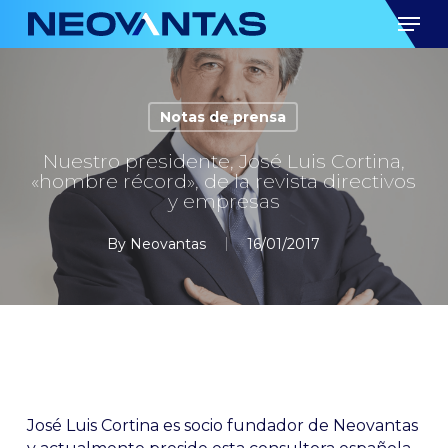
Skip
Men
to
main
content
Notas de prensa
Nuestro presidente, José Luis Cortina,
«hombre récord», de la revista directivos
y empresas
By
Neovantas
16/01/2017
José Luis Cortina es socio fundador de Neovantas