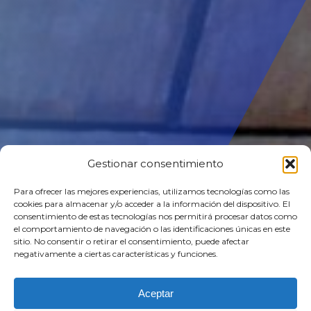
Gestionar consentimiento
Para ofrecer las mejores experiencias, utilizamos tecnologías como las
cookies para almacenar y/o acceder a la información del dispositivo. El
consentimiento de estas tecnologías nos permitirá procesar datos como
THE
POWER
OF
el comportamiento de navegación o las identificaciones únicas en este
sitio. No consentir o retirar el consentimiento, puede afectar
BEHAVIORAL
DATA
negativamente a ciertas características y funciones.
Más de 20 años transformando organizaciones con el uso
de
datos conductuales
Aceptar