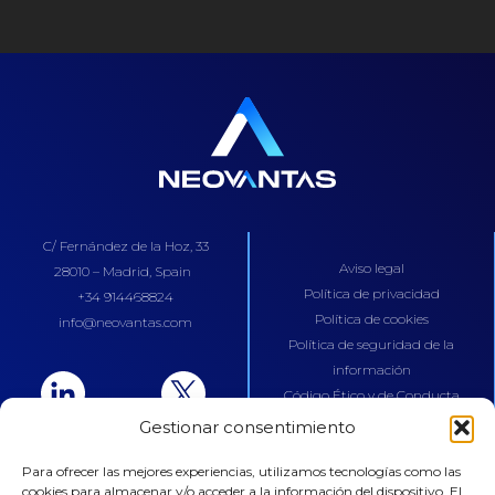
C/ Fernández de la Hoz, 33
Aviso legal
28010 – Madrid, Spain
Política de privacidad
+34 914468824
Política de cookies
info@neovantas.com
Política de seguridad de la
información
Código Ético y de Conducta
Gestionar consentimiento
Para ofrecer las mejores experiencias, utilizamos tecnologías como las
cookies para almacenar y/o acceder a la información del dispositivo. El