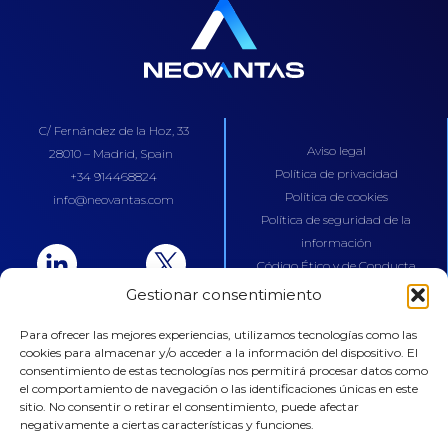
C/ Fernández de la Hoz, 33
Aviso legal
28010 – Madrid, Spain
Política de privacidad
+34 914468824
Política de cookies
info@neovantas.com
Política de seguridad de la
información
Código Ético y de Conducta
Gestionar consentimiento
Para ofrecer las mejores experiencias, utilizamos tecnologías como las
cookies para almacenar y/o acceder a la información del dispositivo. El
consentimiento de estas tecnologías nos permitirá procesar datos como
el comportamiento de navegación o las identificaciones únicas en este
sitio. No consentir o retirar el consentimiento, puede afectar
negativamente a ciertas características y funciones.