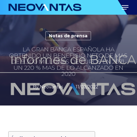
Skip
Men
to
main
content
Notas de prensa
LA GRAN BANCA ESPAÑOLA HA
OBTENIDO UN BENEFICIO NETO DE MAS
DE 9.300 MILLONES DE EUROS EN 2021,
UN 220 % MAS DE LO ALCANZADO EN
2020
By
Neovantas
11/02/2022