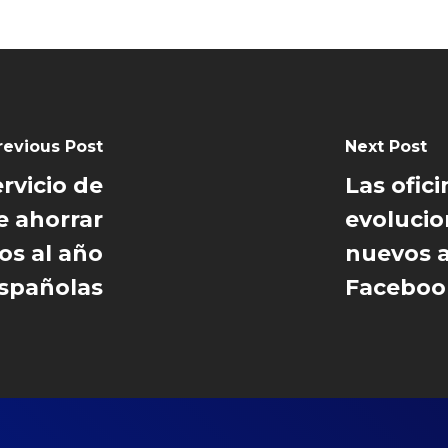
revious Post
Next Post
ervicio de
Las ofic
e ahorrar
evolucio
os al año
nuevos a
españolas
Faceboo