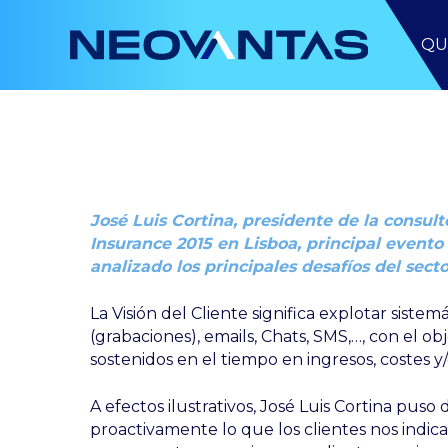
Skip
to
QU
main
content
José Luis Cortina, presidente de la consul
Insurance 2015 en Lisboa, principal evento
analizado los principales desafíos del sect
La Visión del Cliente significa explotar siste
(grabaciones), emails, Chats, SMS,…, con el ob
sostenidos en el tiempo en ingresos, costes y/
A efectos ilustrativos, José Luis Cortina pus
proactivamente lo que los clientes nos indi