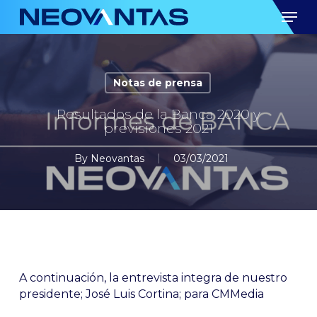
Skip
Men
to
main
content
Notas de prensa
Resultados de la Banca 2020 y
previsiones 2021
By
Neovantas
03/03/2021
A continuación, la entrevista integra de nuestro
presidente; José Luis Cortina; para CMMedia